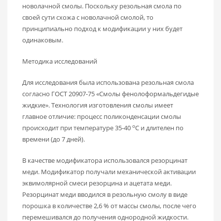
новолачной смолы. Поскольку резольная смола по
своей сути схожа с новолачной смолой, то
принципиально подход к модификации у них будет
одинаковым.
Методика исследований
Для исследования была использована резольная смола
согласно ГОСТ 20907-75 «Смолы фенолоформальдегидые
жидкие». Технология изготовления смолы имеет
главное отличие: процесс поликонденсации смолы
о
происходит при температуре 35-40
С и длителен по
времени (до 7 дней).
В качестве модификатора использовался резорцинат
меди. Модификатор получали механической активации
эквимолярной смеси резорцина и ацетата меди.
Резорцинат меди вводился в резольную смолу в виде
порошка в количестве 2,6 % от массы смолы, после чего
перемешивался до получения однородной жидкости.