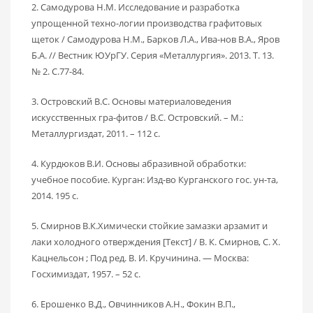
2. Самодурова Н.М. Исследование и разработка
упрощенной техно-логии производства графитовых
щеток / Самодурова Н.М., Барков Л.А., Ива-нов В.А., Яров
Б.А. // Вестник ЮУрГУ. Серия «Металлургия». 2013. Т. 13.
№ 2. С.77-84.
3. Островский В.С. Основы материаловедения
искусственных гра-фитов / В.С. Островский. – М.:
Металлургиздат, 2011. – 112 с.
4. Курдюков В.И. Основы абразивной обработки:
учебное пособие. Курган: Изд-во Курганского гос. ун-та,
2014. 195 с.
5. Смирнов В.К.Химически стойкие замазки арзамит и
лаки холодного отверждения [Текст] / В. К. Смирнов, С. Х.
Кацнельсон ; Под ред. В. И. Кручинина. — Москва:
Госхимиздат, 1957. – 52 с.
6. Ерошенко В.Д., Овчинников А.Н., Фокин В.П.,