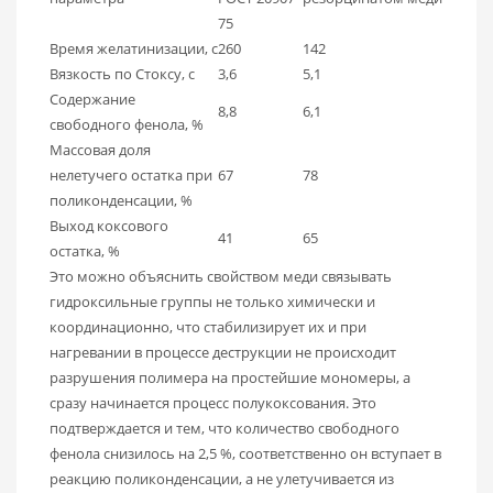
75
Время желатинизации, с
260
142
Вязкость по Стоксу, с
3,6
5,1
Содержание
8,8
6,1
свободного фенола, %
Массовая доля
нелетучего остатка при
67
78
поликонденсации, %
Выход коксового
41
65
остатка, %
Это можно объяснить свойством меди связывать
гидроксильные группы не только химически и
координационно, что стабилизирует их и при
нагревании в процессе деструкции не происходит
разрушения полимера на простейшие мономеры, а
сразу начинается процесс полукоксования. Это
подтверждается и тем, что количество свободного
фенола снизилось на 2,5 %, соответственно он вступает в
реакцию поликонденсации, а не улетучивается из