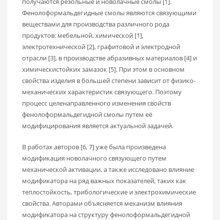
получаются резольные и новолачные смолы [1].
Фенолоформальдегидные смолы являются связующими
веществами для производства различного рода
продуктов: мебельной, химической [1],
электротехнической [2], графитовой и электродной
отрасли [3], в производстве абразивных материалов [4] и
химическистойких замазок [5]. При этом в основном
свойства изделия в большей степени зависит от физико-
механических характеристик связующего. Поэтому
процесс целенаправленного изменения свойств
фенолоформальдегидной смолы путем её
модифицирования является актуальной задачей.
В работах авторов [6, 7] уже была произведена
модификация новолачного связующего путем
механической активации, а также исследовано влияние
модификатора на ряд важных показателей, таких как
теплостойкость, трибологические и электрохимические
свойства. Авторами объясняется механизм влияния
модификатора на структуру фенолоформальдегидной