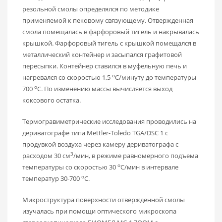
резольной смолы определялся по методике
применяемой к пековому связующему. Отвержденная
смола помещалась в фарфоровый тигель и накрывалась
крышкой. Фарфоровый тигель с крышкой помещался в
металлический контейнер и засыпался графитовой
пересыпки. Контейнер ставился в муфельную печь и
о
нагревался со скоростью 1,5
С/минуту до температуры
о
700
С. По изменению массы вычисляется выход
коксового остатка.
Термогравиметрические исследования проводились на
дериватографе типа Mettler-Toledo TGA/DSC 1 с
продувкой воздуха через камеру дериватографа с
3
расходом 30 см
/мин, в режиме равномерного подъема
о
температуры со скоростью 30
С/мин в интервале
о
температур 30-700
С.
Микроструктура поверхности отвержденной смолы
изучалась при помощи оптического микроскопа