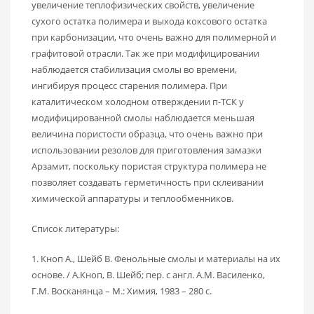
увеличение теплофизических свойств, увеличение
сухого остатка полимера и выхода коксового остатка
при карбонизации, что очень важно для полимерной и
графитовой отрасли. Так же при модифицировании
наблюдается стабилизация смолы во времени,
ингибируя процесс старения полимера. При
каталитическом холодном отверждении п-ТСК у
модифицированной смолы наблюдается меньшая
величина пористости образца, что очень важно при
использовании резолов для приготовления замазки
Арзамит, поскольку пористая структура полимера не
позволяет создавать герметичность при склеивании
химической аппаратуры и теплообменников.
Список литературы:
1. Кноп А., Шейб В. Фенольные смолы и материалы на их
основе. / А.Кноп, В. Шейб; пер. с англ. А.М. Василенко,
Г.М. Восканянца – М.: Химия, 1983 – 280 с.