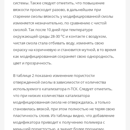
системы. Также следует отметить, что повышение
вязкости происходит разово, в дальнейшем при
старении смолы вязкость у модифицированной смолы
изменяется незначительно, по сравнению с чистой
смолой. Так после 10 дней при температуре
о
окружающей среды 28-30
С и контакте с воздухом,
чистая смола стала отбивать воду, изменять свою
окраску на коричневую и становится мутной, в то время
как модифицированная сохраняет свою однородность,
цвет и прозрачность.
В таблице 2 показано изменение пористости
отвержденной смолы в зависимости от количества
используемого катализатора п-ТСК. Следует отметить,
что при низких количествах катализатора
модифицированная смола не отверждалась, а только
становилась вязкой, при этом полностью не теряя свою
пластичность слоев. Из таблицы видно, что добавление
модификатора приводит к получению полимера с
меньшей пористостью, а значит более прочному.