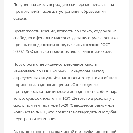
Полученная смесь периодически перемешивалась на
протяжении 3 часов для устранения образования
осадка.
Время желатинизации, вязкость по Стоксу, содержание
свободного фенола и массовая доля нелетучего остатка
при поликонденсации определялись согласно ГОСТ
20907-75 «Смолы фенолоформальдегидные жидкие».
Пористость отвержденной резольной смолы
измерялась по ГОСТ 2409-95 «Огнеупоры. Метод
определения кажущейся плотности, открытой и общей
пористости, водопоглощения». Отверждение
проводилось каталитическим холодным способом пара-
толуолсульфокислотой (п-ТСК). Для этого в резольную
о
смолу при температуре 15-20
С вводилось различное
количество п-ТСК, что позволяла отверждать смолу без
перегрева и вскипания.
Выход коксового остатка чистой и модифицированной