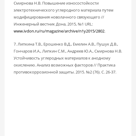
Смирнова Н.В. Повышение износостойкости
электротехнического углеродного материала путем
модифицирования новолачного связующего //
Инженерный вестник Дона, 2015, №1 URL:
www.ivdon.ru/ru/magazine/archive/n1y2015/2802
.
7. Липкина Т.В., Ерошенко В.Д., Емелин А.В., Пушук Д.В.,
Гончаров И.А., Липкин С.М., Андреев Ю.А., Смирнова Н.В.
Устойчивость углеродных материалов к анодному
окислению. Анализ возможных факторов // Практика
противокоррозионной защиты. 2015. №2 (76). С. 26-37.