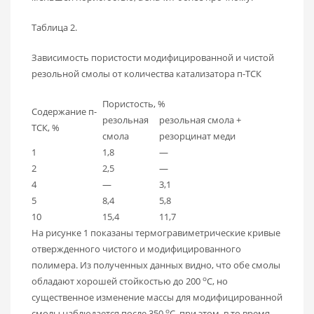
Таблица 2.
Зависимость пористости модифицированной и чистой
резольной смолы от количества катализатора п-ТСК
Пористость, %
Содержание п-
резольная
резольная смола +
ТСК, %
смола
резорцинат меди
1
1,8
—
2
2,5
—
4
—
3,1
5
8,4
5,8
10
15,4
11,7
На рисунке 1 показаны термогравиметрические кривые
отвержденного чистого и модифицированного
полимера. Из полученных данных видно, что обе смолы
о
обладают хорошей стойкостью до 200
С, но
существенное изменение массы для модифицированной
о
смолы наблюдается после 350
С, при этом, в то время