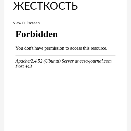
ЖЕСТКОСТЬ
View Fullscreen
Перейти
к
содержимому
PDF