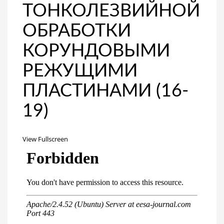
ТОНКОЛЕЗВИЙНОЙ
ОБРАБОТКИ
КОРУНДОВЫМИ
РЕЖУЩИМИ
ПЛАСТИНАМИ (16-
19)
View Fullscreen
Перейти
к
содержимому
PDF