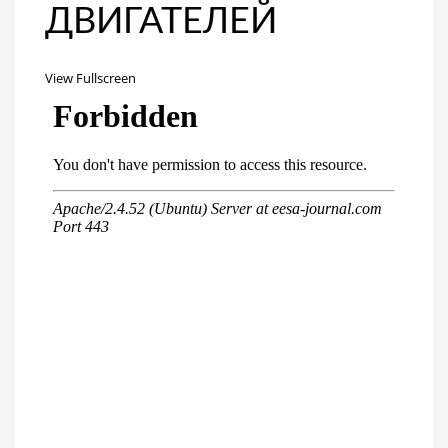
ДВИГАТЕЛЕЙ
View Fullscreen
Перейти
к
содержимому
PDF