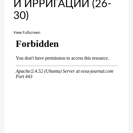
И ИРРИГАЦИИ (26-
30)
View Fullscreen
Перейти
к
содержимому
PDF