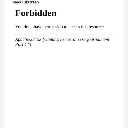
View Fullscreen
Перейти
к
содержимому
PDF