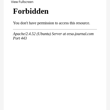
View Fullscreen
Перейти
к
содержимому
PDF