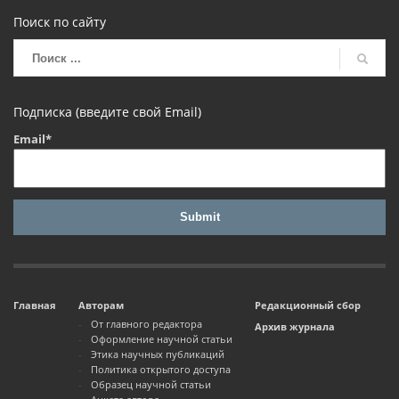
Поиск по сайту
Подписка (введите свой Email)
Email*
Главная
Авторам
Редакционный сбор
От главного редактора
Архив журнала
Оформление научной статьи
Этика научных публикаций
Политика открытого доступа
Образец научной статьи