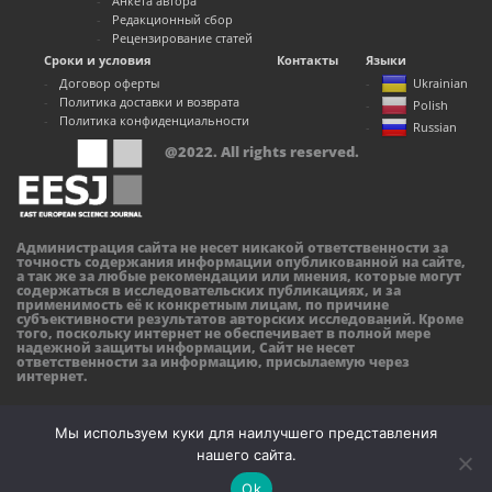
Анкета автора
Редакционный сбор
Рецензирование статей
Сроки и условия
Контакты
Языки
Договор оферты
Ukrainian
Политика доставки и возврата
Polish
Политика конфиденциальности
Russian
@2022. All rights reserved.
Администрация сайта не несет никакой ответственности за
точность содержания информации опубликованной на сайте,
а так же за любые рекомендации или мнения, которые могут
содержаться в исследовательских публикациях, и за
применимость её к конкретным лицам, по причине
субъективности результатов авторских исследований. Кроме
того, поскольку интернет не обеспечивает в полной мере
надежной защиты информации, Сайт не несет
ответственности за информацию, присылаемую через
интернет.
Мы используем куки для наилучшего представления
нашего сайта.
Ok