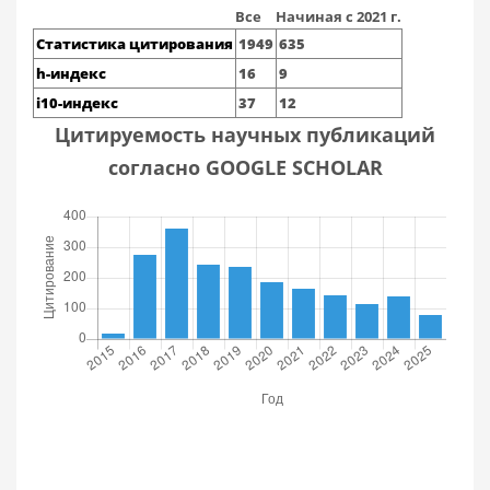
Все
Начиная с 2021 г.
Статистика цитирования
1949
635
h-индекс
16
9
i10-индекс
37
12
Цитируемость научных публикаций
согласно GOOGLE SCHOLAR