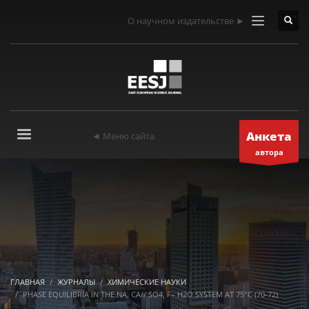
О научном издательстве ►
Анкета
◄ Меню сайта
автора
ГЛАВНАЯ
ЖУРНАЛЫ
ХИМИЧЕСКИЕ НАУКИ
PHASE EQUILIBRIA IN THE NA, CA// SO4, F– H2O SYSTEM AT 75°C (70-72)