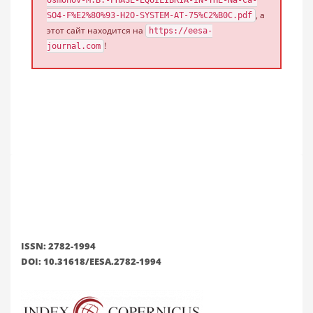
Usmonov-M.B.-PHASE-EQUILIBRIA-IN-THE-Na-Ca-
, а
SO4-F%E2%80%93-H2O-SYSTEM-AT-75%C2%B0C.pdf
этот сайт находится на
https://eesa-
!
journal.com
ISSN: 2782-1994
DOI: 10.31618/EESA.2782-1994