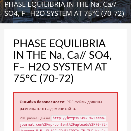
PHASE EQUILIBRIA IN THE Na, Ca//
SO4, F– H2O SYSTEM AT 75°C (70-72)
PHASE EQUILIBRIA
IN THE Na, Ca// SO4,
F– H2O SYSTEM AT
75°C (70-72)
Ошибка безопасности:
PDF-файлы должны
размещаться на домене сайта.
PDF размещен на
http://https%3A%2F%2Feesa-
journal.com%2Fwp-content%2Fuploads%2F70-72-