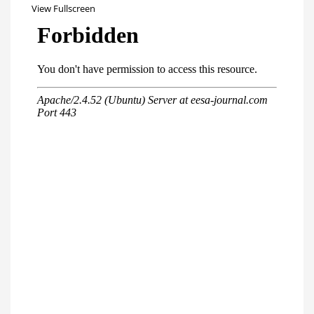
View Fullscreen
Перейти
к
содержимому
PDF