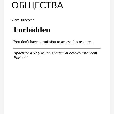
ОБЩЕСТВА
View Fullscreen
Перейти
к
содержимому
PDF