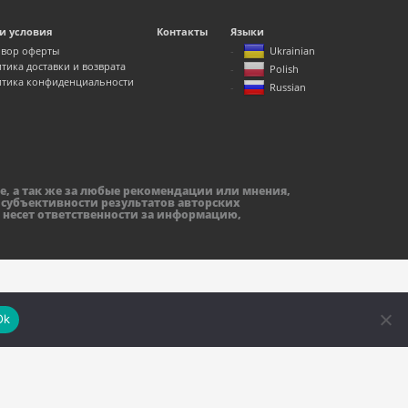
и условия
Контакты
Языки
вор оферты
Ukrainian
тика доставки и возврата
Polish
тика конфиденциальности
Russian
е, а так же за любые рекомендации или мнения,
 субъективности результатов авторских
 несет ответственности за информацию,
Ok