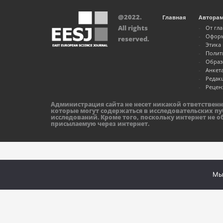
@2022.
Главная
Автора
All rights
От гл
Оформ
reserved.
Этика
Полит
Образ
Анкет
Редак
Рецен
Администрация сайта не несет никакой ответствен
которые могут содержаться в исследовательских пу
исследований. Кроме того, поскольку интернет не 
присылаемую через интернет.
Мы