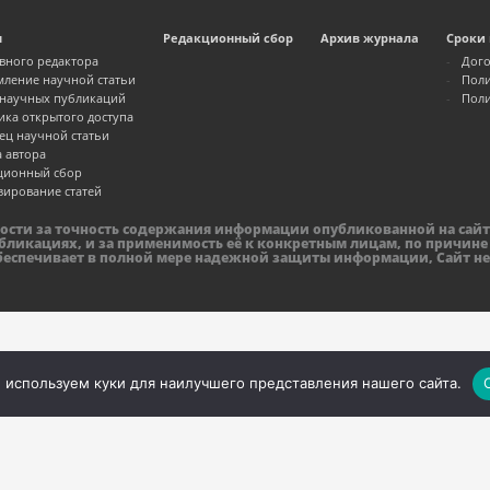
м
Редакционный сбор
Архив журнала
Сроки 
авного редактора
Дого
ление научной статьи
Поли
 научных публикаций
Поли
ика открытого доступа
ец научной статьи
а автора
ционный сбор
зирование статей
ности за точность содержания информации опубликованной на сайт
бликациях, и за применимость её к конкретным лицам, по причине
обеспечивает в полной мере надежной защиты информации, Сайт не
 используем куки для наилучшего представления нашего сайта.