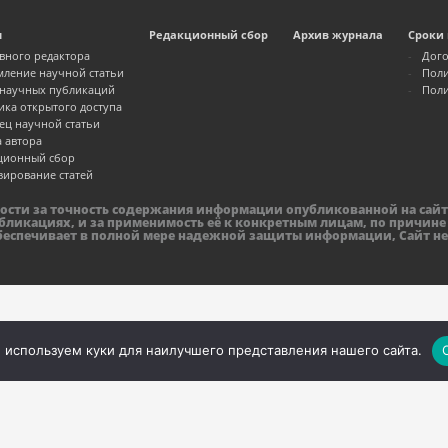
м
Редакционный сбор
Архив журнала
Сроки 
авного редактора
Дого
ление научной статьи
Поли
 научных публикаций
Поли
ика открытого доступа
ец научной статьи
а автора
ционный сбор
зирование статей
ности за точность содержания информации опубликованной на сайт
бликациях, и за применимость её к конкретным лицам, по причине
обеспечивает в полной мере надежной защиты информации, Сайт не
 используем куки для наилучшего представления нашего сайта.