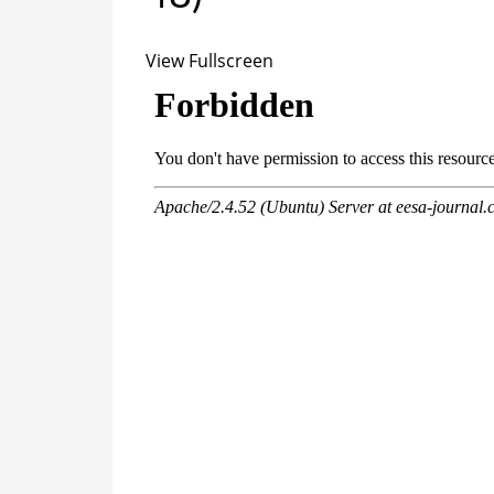
View Fullscreen
Перейти
к
содержимому
PDF