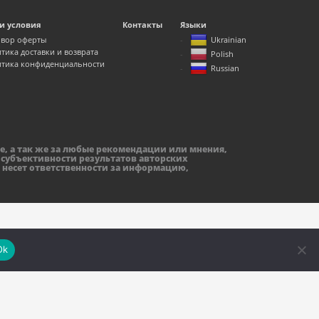
и условия
Контакты
Языки
вор оферты
Ukrainian
тика доставки и возврата
Polish
тика конфиденциальности
Russian
е, а так же за любые рекомендации или мнения,
 субъективности результатов авторских
 несет ответственности за информацию,
Ok