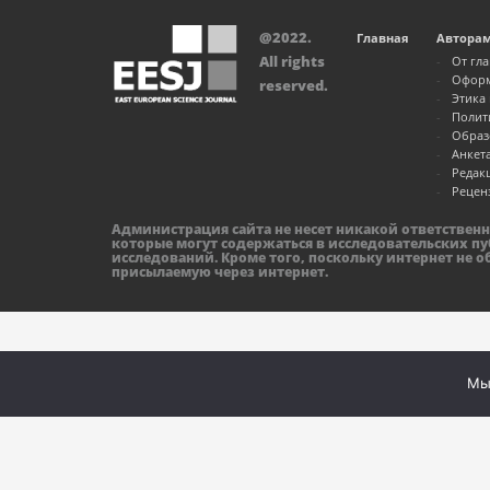
@2022.
Главная
Автора
All rights
От гл
Оформ
reserved.
Этика
Полит
Образ
Анкет
Редак
Рецен
Администрация сайта не несет никакой ответствен
которые могут содержаться в исследовательских пу
исследований. Кроме того, поскольку интернет не 
присылаемую через интернет.
Мы