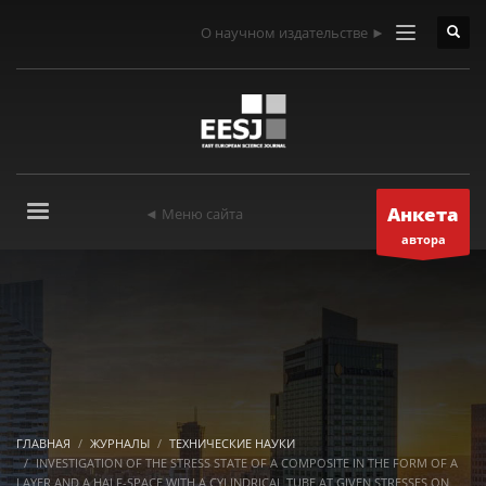
О научном издательстве ►
Анкета
◄ Меню сайта
автора
ГЛАВНАЯ
ЖУРНАЛЫ
ТЕХНИЧЕСКИЕ НАУКИ
INVESTIGATION OF THE STRESS STATE OF A COMPOSITE IN THE FORM OF A
LAYER AND A HALF-SPACE WITH A CYLINDRICAL TUBE AT GIVEN STRESSES ON