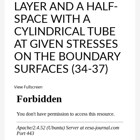
LAYER AND A HALF-
SPACE WITH A
CYLINDRICAL TUBE
AT GIVEN STRESSES
ON THE BOUNDARY
SURFACES (34-37)
View Fullscreen
Перейти
к
содержимому
PDF